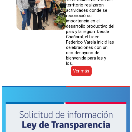
territorio realizaron
actividades donde se
reconoció su
importancia en el
desarrollo productivo del
país y la región. Desde
Chañaral, el Liceo
Federico Varela inició las
celebraciones con un
rico desayuno de
bienvenida para las y
los…
:
Ver más
Celebración
de
la
Educación
Media
Técnico
Profesional
en
Atacama