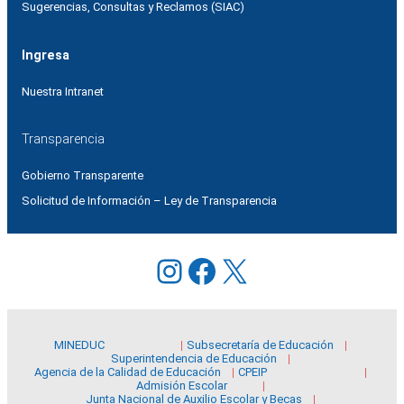
Sugerencias, Consultas y Reclamos (SIAC)
Ingresa
Nuestra Intranet
Transparencia
Gobierno Transparente
Solicitud de Información – Ley de Transparencia
Instagram
Facebook
X
MINEDUC
Subsecretaría de Educación
Superintendencia de Educación
Agencia de la Calidad de Educación
CPEIP
Admisión Escolar
Junta Nacional de Auxilio Escolar y Becas