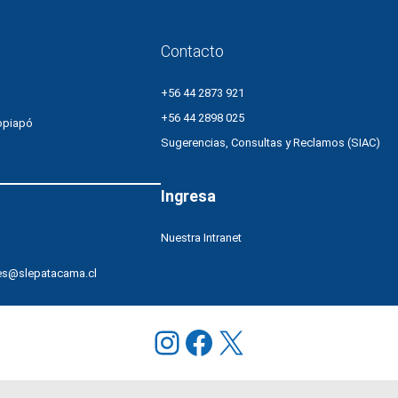
Contacto
+56 44 2873 921
+56 44 2898 025
opiapó
Sugerencias, Consultas y Reclamos (SIAC)
Ingresa
Nuestra Intranet
es@slepatacama.cl
Instagram
Facebook
X