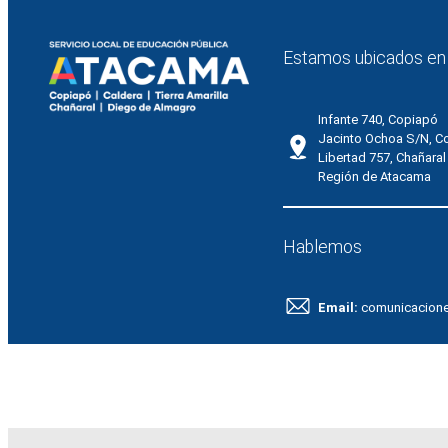
Estamos ubicados en
Infante 740, Copiapó
Jacinto Ochoa S/N, C
Libertad 757, Chañaral
Región de Atacama
Hablemos
Email:
comunicacion