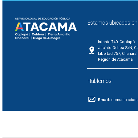
Estamos ubicados en
Infante 740, Copiapó
Jacinto Ochoa S/N, C
Libertad 757, Chañaral
Región de Atacama
Hablemos
Email:
comunicacion