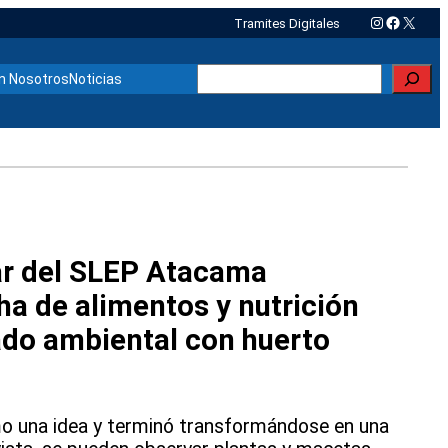
Instagram
Faceboo
X
Tramites Digitales
Buscar
n Nosotros
Noticias
ar del SLEP Atacama
a de alimentos y nutrición
do ambiental con huerto
mo una idea y terminó transformándose en una