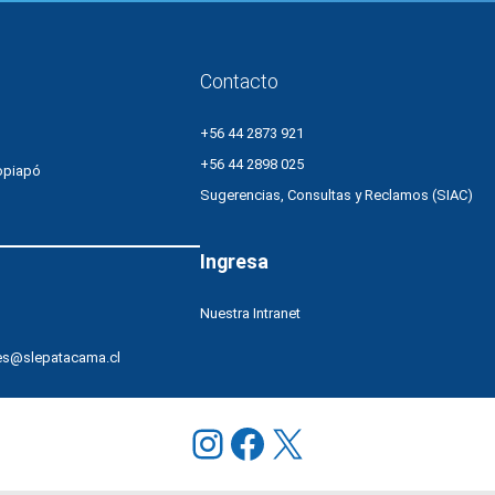
cuidado
ambiental
con
Contacto
huerto
escolar
+56 44 2873 921
+56 44 2898 025
opiapó
Sugerencias, Consultas y Reclamos (SIAC)
Ingresa
Nuestra Intranet
es@slepatacama.cl
Instagram
Facebook
X