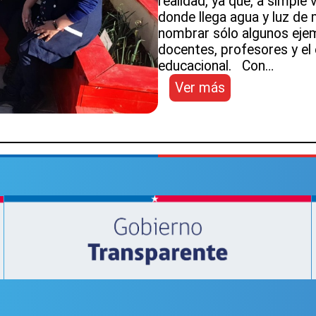
realidad, ya que, a simple
donde llega agua y luz de 
nombrar sólo algunos ejemp
docentes, profesores y el 
educacional. Con…
:
Ver más
Escuela
El
Chañar
del
SLEP
Atacama
promueve
cosecha
de
alimentos
y
nutrición
además
de