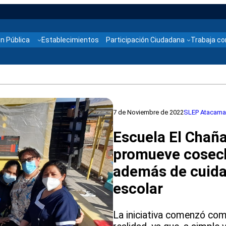
n Pública
Establecimientos
Participación Ciudadana
Trabaja co
7 de Noviembre de 2022
SLEP Atacama
Escuela El Chañ
promueve cosech
además de cuida
escolar
La iniciativa comenzó co