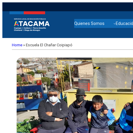
Quienes Somos
Educació
Home
»
Escuela El Chañar Coipiapó