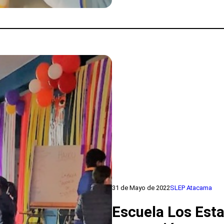
Educativa
incentivando
asistencia
y
revinculación
a
través
del
cine
31 de Mayo de 2022
SLEP Atacama
Escuela Los Est