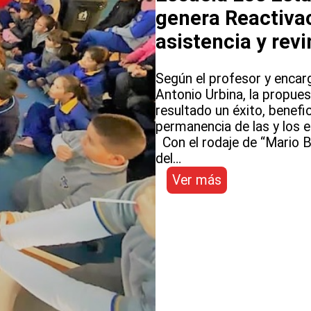
genera Reactiva
asistencia y revi
Según el profesor y encarg
Antonio Urbina, la propue
resultado un éxito, benefic
permanencia de las y los e
Con el rodaje de “Mario Br
del…
:
Ver más
Escuela
Los
Estandartes
de
SLEP
Atacama
genera
Reactivación