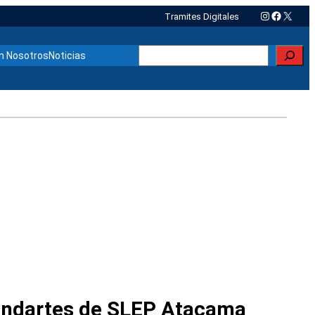
Instagram
Faceboo
X
Tramites Digitales
Buscar
n Nosotros
Noticias
andartes de SLEP Atacama