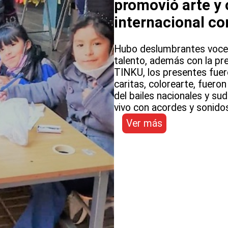
promovió arte y 
internacional co
Hubo deslumbrantes voces
talento, además con la pre
TINKU, los presentes fuer
caritas, colorearte, fuero
del bailes nacionales y s
vivo con acordes y sonido
:
Ver más
Escuela
Los
Estandartes
del
SLEP
Atacama
promovió
arte