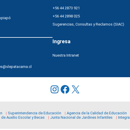
+56 44 2873 921
+56 44 2898 025
opiapó
Sugerencias, Consultas y Reclamos (SIAC)
Ingresa
Nuestra Intranet
es@slepatacama.cl
Instagram
Facebook
X
ón
Superintendencia de Educación
Agencia de la Calidad de Educación
 de Auxilio Escolar y Becas
Junta Nacional de Jardines Infantiles
Integra