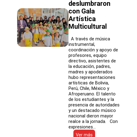
deslumbraron
con Gala
Artística
Multicultural
A través de música
instrumental,
coordinación y apoyo de
profesores, equipo
directivo, asistentes de
la educación, padres,
madres y apoderados
hubo representaciones
artísticas de Bolivia,
Perú, Chile, México y
Afroperuano. El talento
de los estudiantes y la
presencia de autoridades
y un destacado músico
nacional dieron mayor
realce a la jornada. Con
expresiones…
:
Ver más