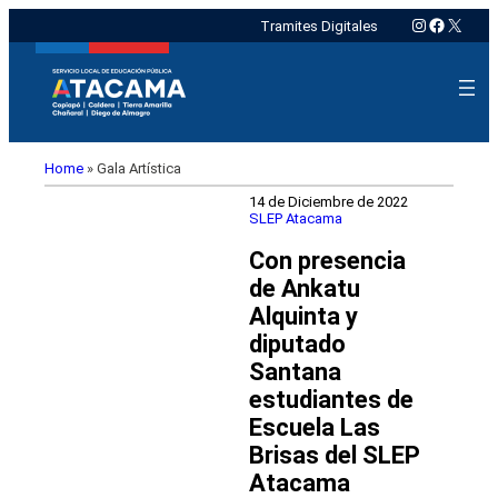
Instagram
Faceboo
X
Tramites Digitales
Home
»
Gala Artística
14 de Diciembre de 2022
SLEP Atacama
Con presencia
de Ankatu
Alquinta y
diputado
Santana
estudiantes de
Escuela Las
Brisas del SLEP
Atacama