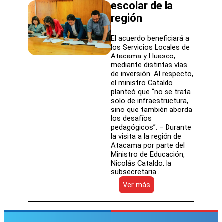
escolar de la
región
El acuerdo beneficiará a
los Servicios Locales de
Atacama y Huasco,
mediante distintas vías
de inversión. Al respecto,
el ministro Cataldo
planteó que “no se trata
solo de infraestructura,
sino que también aborda
los desafíos
pedagógicos”. – Durante
la visita a la región de
Atacama por parte del
Ministro de Educación,
Nicolás Cataldo, la
subsecretaria…
:
Ver más
Mineduc
y
Gore
de