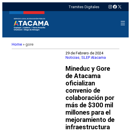
Instagram
Faceboo
X
Tramites Digitales
Home
»
gore
29 de Febrero de 2024
Noticias
, 
SLEP Atacama
Mineduc y Gore
de Atacama
oficializan
convenio de
colaboración por
más de $300 mil
millones para el
mejoramiento de
infraestructura