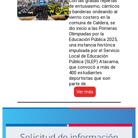
Con las gradas repletas
de entusiasmo, cánticos
y banderas ondeando al
viento costero en la
comuna de Caldera, se
dio inicio a las Primeras
Olimpiadas por la
Educación Pública 2025,
una instancia histórica
impulsada por el Servicio
Local de Educación
Pública (SLEP) Atacama,
que convocó a más de
400 estudiantes
deportistas que son
parte de…
:
Ver más
Más
de
400
estudiantes
de
Atacama
y
el