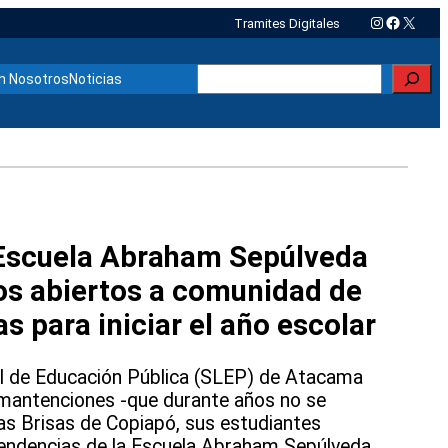
Instagram
Faceboo
X
Tramites Digitales
Buscar
n Nosotros
Noticias
Escuela Abraham Sepúlveda
os abiertos a comunidad de
s para iniciar el año escolar
al de Educación Pública (SLEP) de Atacama
 mantenciones -que durante años no se
Las Brisas de Copiapó, sus estudiantes
ependencias de la Escuela Abraham Sepúlveda