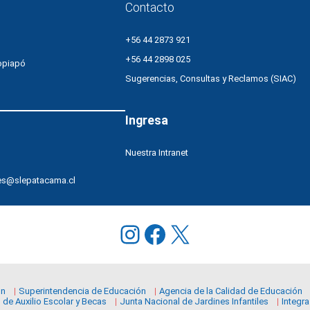
Contacto
iniciar
el
+56 44 2873 921
año
escolar
+56 44 2898 025
opiapó
Sugerencias, Consultas y Reclamos (SIAC)
Ingresa
Nuestra Intranet
es@slepatacama.cl
Instagram
Facebook
X
ón
Superintendencia de Educación
Agencia de la Calidad de Educación
 de Auxilio Escolar y Becas
Junta Nacional de Jardines Infantiles
Integra