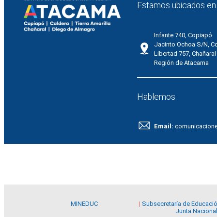
Estamos ubicados en
Infante 740, Copiapó
Jacinto Ochoa S/N, C
Libertad 757, Chañaral
Región de Atacama
Hablemos
Email:
comunicacion
MINEDUC
Subsecretaría de Educaci
Junta Nacional