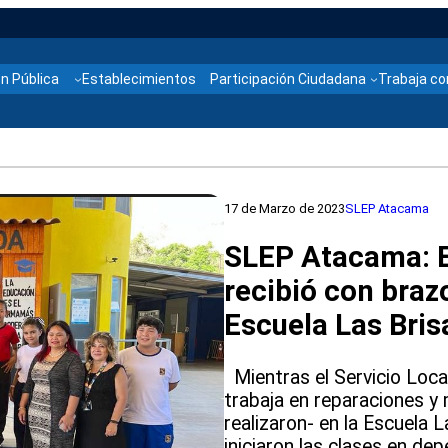
n Pública
Establecimientos
Participación Ciudadana
Trabaja co
17 de Marzo de 2023
SLEP Atacama
SLEP Atacama: 
recibió con braz
Escuela Las Brisa
Mientras el Servicio Loc
trabaja en reparaciones y
realizaron- en la Escuela 
iniciaron las clases en d