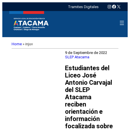
Instagram
Faceboo
X
Tramites Digitales
Home
»
injuv
9 de Septiembre de 2022
SLEP Atacama
Estudiantes del
Liceo José
Antonio Carvajal
del SLEP
Atacama
reciben
orientación e
información
focalizada sobre