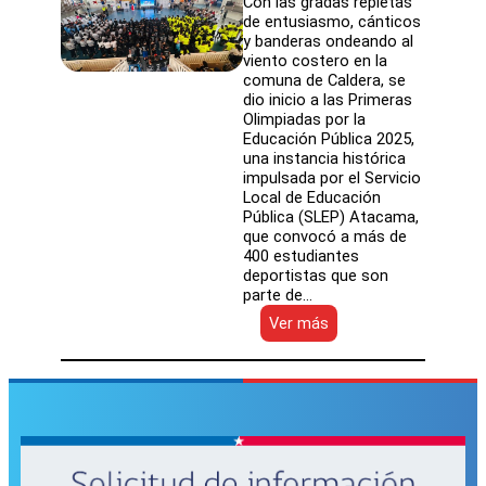
Con las gradas repletas
de entusiasmo, cánticos
y banderas ondeando al
viento costero en la
comuna de Caldera, se
dio inicio a las Primeras
Olimpiadas por la
Educación Pública 2025,
una instancia histórica
impulsada por el Servicio
Local de Educación
Pública (SLEP) Atacama,
que convocó a más de
400 estudiantes
deportistas que son
parte de…
:
Ver más
Más
de
400
estudiantes
de
Atacama
y
el