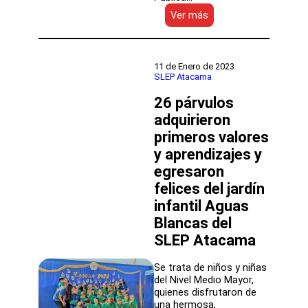
:
Ver más
Jardín
Infantil
Aguas
Blancas
11 de Enero de 2023
de
SLEP Atacama
SLEP
26 párvulos
Atacama
fortalecerá
adquirieron
aprendizajes
primeros valores
de
comunicación
y aprendizajes y
y
egresaron
reciclaje
felices del jardín
y
contará
infantil Aguas
con
Blancas del
nueva
amiga
SLEP Atacama
pedagoga
“Gotita”
Se trata de niños y niñas
del Nivel Medio Mayor,
quienes disfrutaron de
una hermosa,