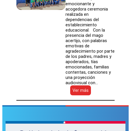
emocionante y
acogedora ceremonia
realizada en
dependencias del
establecimiento
educacional. Con la
presencia del mago
acertijo, con palabras
emotivas de
agradecimiento por parte
de los padres, madres y
apoderados, tías
emocionadas, familias
contentas, canciones y
una proyección
audiovisual con…
:
Ver más
26
párvulos
adquirieron
primeros
valores
y
aprendizajes