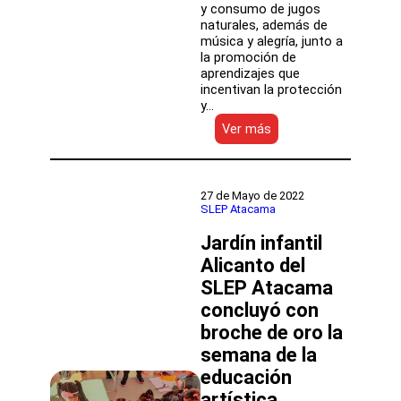
y consumo de jugos
naturales, además de
música y alegría, junto a
la promoción de
aprendizajes que
incentivan la protección
y…
:
Ver más
Jardín
Infantil
Alicanto
del
27 de Mayo de 2022
SLEP
SLEP Atacama
Atacama
Jardín infantil
obtuvo
´Nivel
Alicanto del
de
SLEP Atacama
Excelencia
´
concluyó con
y
broche de oro la
recibió
semana de la
certificación
ambiental
educación
artística