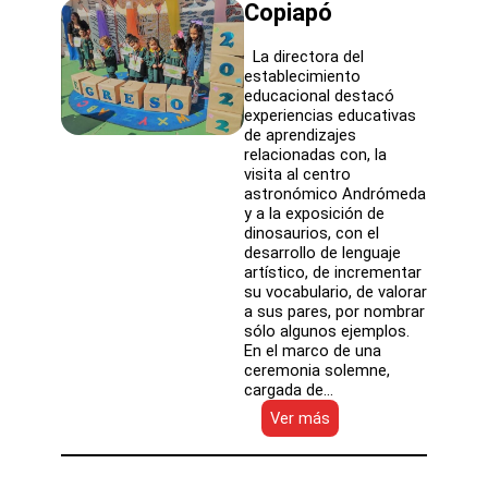
Copiapó
La directora del
establecimiento
educacional destacó
experiencias educativas
de aprendizajes
relacionadas con, la
visita al centro
astronómico Andrómeda
y a la exposición de
dinosaurios, con el
desarrollo de lenguaje
artístico, de incrementar
su vocabulario, de valorar
a sus pares, por nombrar
sólo algunos ejemplos.
En el marco de una
ceremonia solemne,
cargada de…
:
Ver más
54
niñas
y