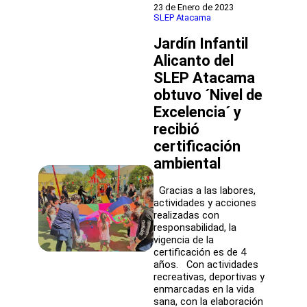
niños
23 de Enero de 2023
egresaron
SLEP Atacama
felices
Jardín Infantil
y
con
Alicanto del
nuevos
SLEP Atacama
aprendizajes
desde
obtuvo ´Nivel de
el
Excelencia´ y
jardín
recibió
infantil
Alicanto
certificación
del
ambiental
SLEP
Atacama
en
Gracias a las labores,
Copiapó
actividades y acciones
realizadas con
responsabilidad, la
vigencia de la
certificación es de 4
años. Con actividades
recreativas, deportivas y
enmarcadas en la vida
sana, con la elaboración