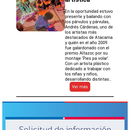
En la oportunidad estuvo
presente y bailando con
los párvulos y párvulas,
Andrés Cárdenas, uno de
los artistas más
destacados de Atacama
y quién en el año 2009
fue galardonado con el
premio Altazor, por su
montaje ‘Pies pa volar’.
Con un artista plástico
dedicado a trabajar con
los niñas y niños,
desarrollando distintas…
:
Ver más
Jardín
infantil
Alicanto
del
SLEP
Atacama
concluyó
con