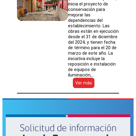
inicia el proyecto de
conservación para
mejorar las
dependencias del
establecimiento. Las
obras están en ejecución
desde el 31 de diciembre
del 2024, y tienen fecha
de término para el 20 de
marzo de este año. La
iniciativa incluye la
reposición e instalación
de equipos de
iluminación,…
:
Ver más
Comienzan
las
obras
para
la
salacuna
y
jardín
infantil