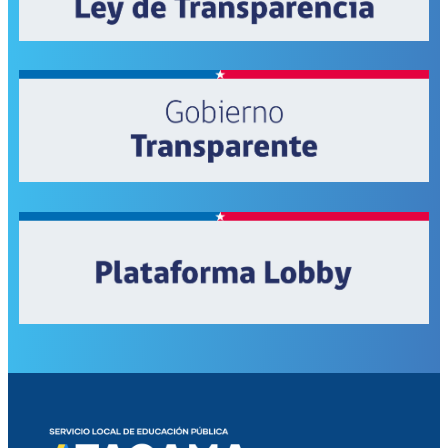
Cantaritos
de
Greda
de
Copiapó