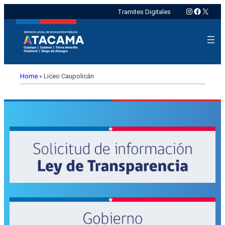
Instagram
Faceboo
X
Tramites Digitales
Home
»
Liceo Caupolicán