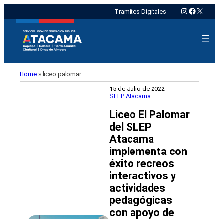
Instagram
Faceboo
X
Tramites Digitales
Home
»
liceo palomar
15 de Julio de 2022
SLEP Atacama
Liceo El Palomar
del SLEP
Atacama
implementa con
éxito recreos
interactivos y
actividades
pedagógicas
con apoyo de