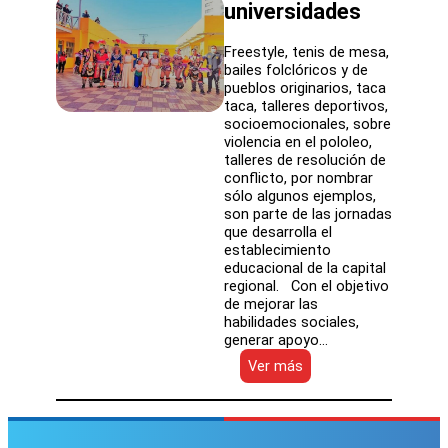
universidades
Freestyle, tenis de mesa,
bailes folclóricos y de
pueblos originarios, taca
taca, talleres deportivos,
socioemocionales, sobre
violencia en el pololeo,
talleres de resolución de
conflicto, por nombrar
sólo algunos ejemplos,
son parte de las jornadas
que desarrolla el
establecimiento
educacional de la capital
regional. Con el objetivo
de mejorar las
habilidades sociales,
generar apoyo…
:
Ver más
Liceo
El
Palomar
del