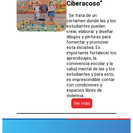
Ciberacoso”
Se trata de un
certamen donde las y los
estudiantes pueden
crear, elaborar y diseñar
dibujos y pinturas para
fomentar y promover
esta iniciativa. Es
importante fortalecer los
aprendizajes, la
convivencia escolar y la
salud mental de las y los
estudiantes y para esto,
es imprescindible contar
con condiciones y
espacios libres de
violencia.…
:
Ver más
Escuela
Los
Estandartes
de
SLEP