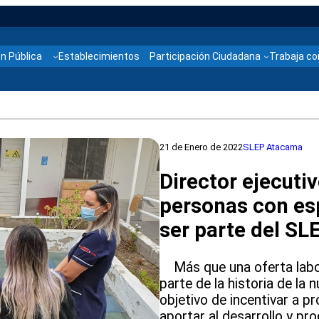
n Pública
Establecimientos
Participación Ciudadana
Trabaja co
21 de Enero de 2022
SLEP Atacama
Director ejecuti
personas con esp
ser parte del S
Más que una oferta labora
parte de la historia de la 
objetivo de incentivar a p
aportar al desarrollo y pro