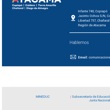
Infante 740, Copiapó
Jacinto Ochoa S/N, C
Libertad 757, Chañaral
Región de Atacama
Hablemos
Email:
comunicacion
MINEDUC
Subsecretaría de Educaci
Junta Nacional