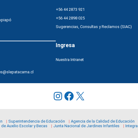
Atacama”
+56 44 2873 921
+56 44 2898 025
opiapó
Sugerencias, Consultas y Reclamos (SIAC)
Ingresa
Nuestra Intranet
es@slepatacama.cl
Instagram
Facebook
X
ón
Superintendencia de Educación
Agencia de la Calidad de Educación
 de Auxilio Escolar y Becas
Junta Nacional de Jardines Infantiles
Integra