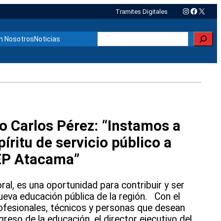
Instagram
Faceboo
X
Tramites Digitales
Buscar
n Nosotros
Noticias
vo Carlos Pérez: “Instamos a
íritu de servicio público a
LEP Atacama”
l, es una oportunidad para contribuir y ser
nueva educación pública de la región. Con el
rofesionales, técnicos y personas que desean
greso de la educación, el director ejecutivo del