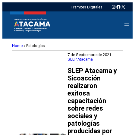
Instagram
Faceboo
X
Tramites Digitales
Home
»
Patologías
7 de Septiembre de 2021
SLEP Atacama
SLEP Atacama y
Sicoacción
realizaron
exitosa
capacitación
sobre redes
sociales y
patologías
producidas por