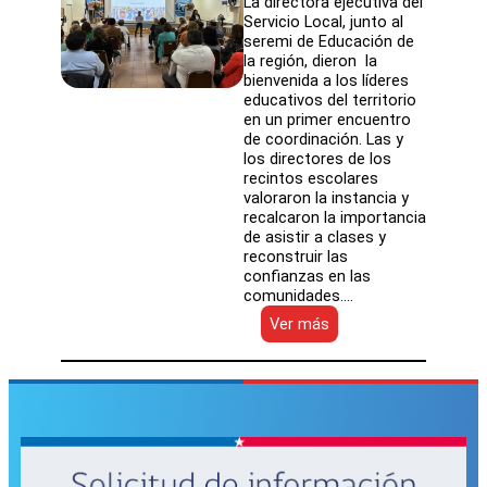
La directora ejecutiva del
Servicio Local, junto al
seremi de Educación de
la región, dieron la
bienvenida a los líderes
educativos del territorio
en un primer encuentro
de coordinación. Las y
los directores de los
recintos escolares
valoraron la instancia y
recalcaron la importancia
de asistir a clases y
reconstruir las
confianzas en las
comunidades.…
:
Ver más
SLEP
Atacama
se
reúne
con
directores
y
directoras