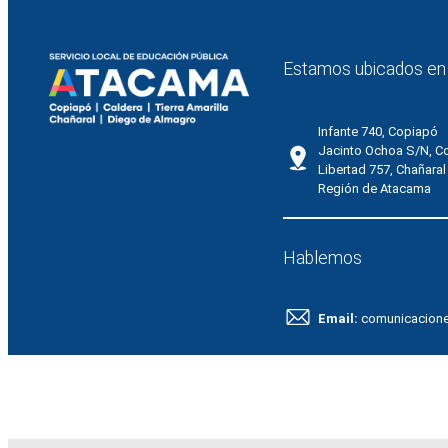
Estamos ubicados en
Infante 740, Copiapó
Jacinto Ochoa S/N, C
Libertad 757, Chañaral
Región de Atacama
Hablemos
Email:
comunicacion