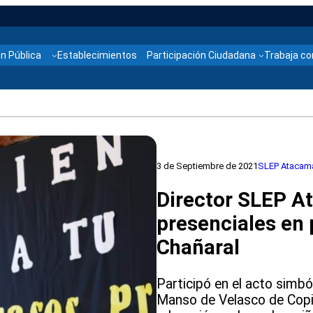
n Pública
Establecimientos
Participación Ciudadana
Trabaja co
3 de Septiembre de 2021
SLEP Atacam
Director SLEP A
presenciales en 
Chañaral
Participó en el acto simbó
Manso de Velasco de Copi