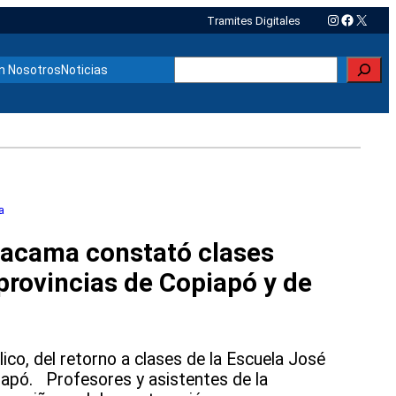
Instagram
Faceboo
X
Tramites Digitales
Buscar
n Nosotros
Noticias
a
tacama constató clases
provincias de Copiapó y de
lico, del retorno a clases de la Escuela José
apó. Profesores y asistentes de la