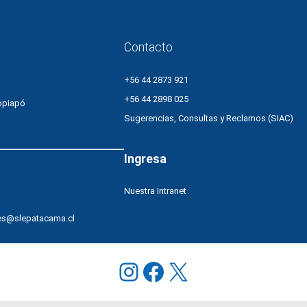
Contacto
+56 44 2873 921
+56 44 2898 025
opiapó
Sugerencias, Consultas y Reclamos (SIAC)
Ingresa
Nuestra Intranet
es@slepatacama.cl
Instagram
Facebook
X