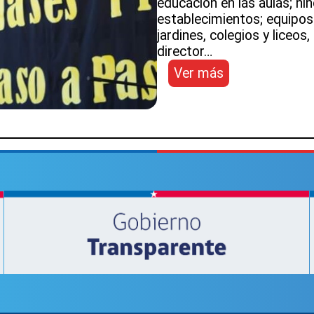
educación en las aulas; ni
establecimientos; equipos
jardines, colegios y liceos
director…
:
Ver más
Director
SLEP
Atacama
constató
clases
presenciales
en
provincias
de
Copiapó
y
de
Chañaral