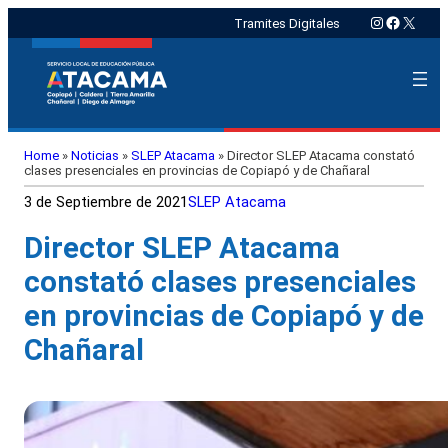
Instagram
Faceboo
X
Tramites Digitales
Home
»
Noticias
»
SLEP Atacama
»
Director SLEP Atacama constató
clases presenciales en provincias de Copiapó y de Chañaral
3 de Septiembre de 2021
SLEP Atacama
Director SLEP Atacama
constató clases presenciales
en provincias de Copiapó y de
Chañaral