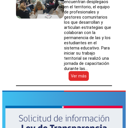
encuentran desplegaos
en el territorio, el equipo
de profesionales y
gestores comunitarios
los que desarrollan y
articulan estrategias que
colaboran con la
permanencia de las y los
estudiantes en el
sistema educativo. Para
iniciar su trabajo
territorial se realizó una
jornada de capacitación
durante las…
:
Ver más
Equipos
territoriales
de
revinculación
y
asistencia
se
despliegan
en
Atacama