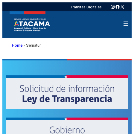
Instagram
Faceboo
X
Tramites Digitales
Home
»
Sernatur