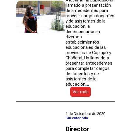
Atacama ha publicado un
llamado a presentación
de antecedentes para
proveer cargos docentes
y de asistentes de la
educación, a
desempeñarse en
diversos
establecimientos
educacionales de las
provincias de Copiapó y
Chañaral. Un llamado a
presentar antecedentes
para completar cargos
de docentes y de
asistentes de la
educación,…
:
Ver más
SLEP
Atacama
convoca
a
1 de Diciembre de 2020
presentación
Sin categoría
de
Director
antecedentes