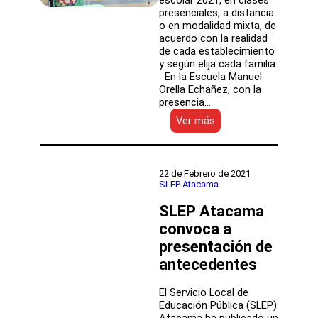
presenciales, a distancia
o en modalidad mixta, de
acuerdo con la realidad
de cada establecimiento
y según elija cada familia.
En la Escuela Manuel
Orella Echañez, con la
presencia…
:
Ver más
SLEP
Atacama
da
inicio
22 de Febrero de 2021
al
SLEP Atacama
año
SLEP Atacama
escolar
2021
convoca a
presentación de
antecedentes
El Servicio Local de
Educación Pública (SLEP)