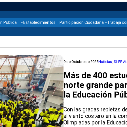
n Pública
Establecimientos
Participación Ciudadana
Trabaja co
9 de Octubre de 2025
Noticias
, 
SLEP A
Más de 400 estu
norte grande par
la Educación Púb
Con las gradas repletas 
al viento costero en la co
Olimpiadas por la Educació