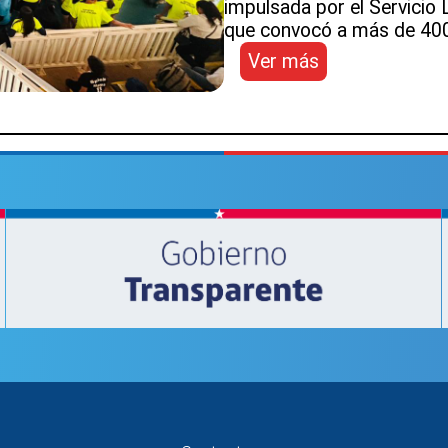
impulsada por el Servicio
que convocó a más de 400
:
Ver más
Más
de
400
estudiantes
de
Atacama
y
el
norte
grande
participan
de
las
Olimpiadas
por
la