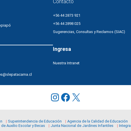
Educación
Contacto
Pública
+56 44 2873 921
+56 44 2898 025
opiapó
Sugerencias, Consultas y Reclamos (SIAC)
Ingresa
Nuestra Intranet
es@slepatacama.cl
Instagram
Facebook
X
ón
Superintendencia de Educación
Agencia de la Calidad de Educación
 de Auxilio Escolar y Becas
Junta Nacional de Jardines Infantiles
Integra