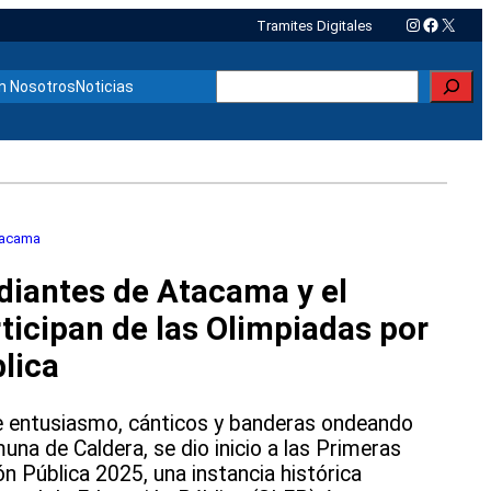
Instagram
Faceboo
X
Tramites Digitales
Buscar
n Nosotros
Noticias
tacama
diantes de Atacama y el
ticipan de las Olimpiadas por
lica
de entusiasmo, cánticos y banderas ondeando
muna de Caldera, se dio inicio a las Primeras
n Pública 2025, una instancia histórica