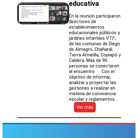
educativa
En la reunión participaron
directores de
establecimientos
educacionales públicos y
jardines infantiles V.T.F.,
de las comunas de Diego
de Almagro, Chañaral,
Tierra Amarilla, Copiapó y
Caldera. Más de 90
personas se conectaron
al encuentro. Con el
objetivo de informar,
analizar y proyectar las
gestiones a realizar en
materia de convivencia
escolar y reglamentos…
:
Ver más
Con
masiva
participación
SLEP
Atacama