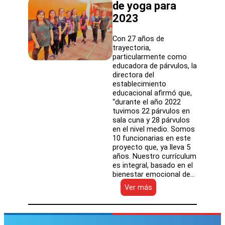
de yoga para
2023
Con 27 años de
trayectoria,
particularmente como
educadora de párvulos, la
directora del
establecimiento
educacional afirmó que,
“durante el año 2022
tuvimos 22 párvulos en
sala cuna y 28 párvulos
en el nivel medio. Somos
10 funcionarias en este
proyecto que, ya lleva 5
años. Nuestro currículum
es integral, basado en el
bienestar emocional de…
:
Ver más
Jardín
infantil
Colonias
Extranjeras