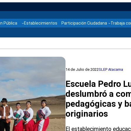
n Pública
Establecimientos
Participación Ciudadana
Trabaja co
14 de Julio de 2022
SLEP Atacama
Escuela Pedro L
deslumbró a com
pedagógicas y ba
originarios
El establecimiento educac