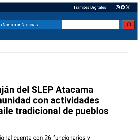
Instagram
Faceboo
X
Tramites Digitales
Buscar
n Nosotros
Noticias
uján del SLEP Atacama
unidad con actividades
ile tradicional de pueblos
ional cuenta con 26 funcionarios y