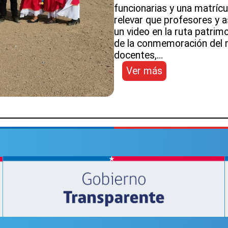
funcionarias y una matríc
relevar que profesores y a
un video en la ruta patrim
de la conmemoración del m
docentes,…
:
Ver más
Escuela
Pedro
Luján
del
SLEP
Atacama
deslumbró
a
comunidad
con
actividades
pedagógicas
y