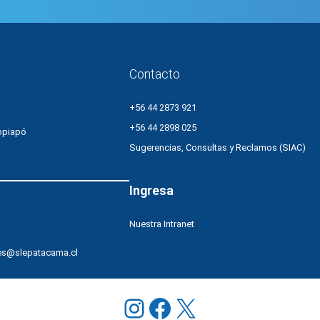
baile
tradicional
de
pueblos
originarios
Contacto
+56 44 2873 921
+56 44 2898 025
opiapó
Sugerencias, Consultas y Reclamos (SIAC)
Ingresa
Nuestra Intranet
es@slepatacama.cl
Instagram
Facebook
X