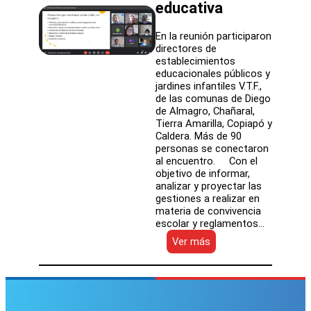
educativa
En la reunión participaron
directores de
establecimientos
educacionales públicos y
jardines infantiles V.T.F.,
de las comunas de Diego
de Almagro, Chañaral,
Tierra Amarilla, Copiapó y
Caldera. Más de 90
personas se conectaron
al encuentro. Con el
objetivo de informar,
analizar y proyectar las
gestiones a realizar en
materia de convivencia
escolar y reglamentos…
:
Ver más
Con
masiva
participación
SLEP
Atacama