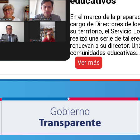
educativos
En el marco de la preparac
cargo de Directores de lo
su territorio, el Servicio
realizó una serie de talle
renuevan a su director. Una
comunidades educativas…
:
Ver más
SLEP
Atacama
realiza
consulta
a
comunidades
educativas
para
el
concurso