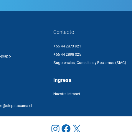
público
de
Directores
de
establecimient
Contacto
educativos
+56 44 2873 921
+56 44 2898 025
opiapó
Sugerencias, Consultas y Reclamos (SIAC)
Ingresa
Nuestra Intranet
es@slepatacama.cl
Instagram
Facebook
X