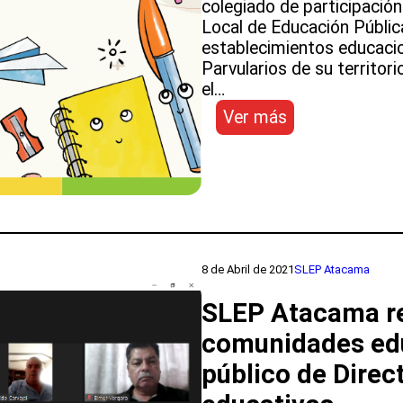
colegiado de participación
Local de Educación Públic
establecimientos educacio
Parvularios de su territor
el…
:
Ver más
SLEP
Atacama
convoca
a
postular
al
primer
8 de Abril de 2021
SLEP Atacama
Consejo
Local
SLEP Atacama re
de
comunidades edu
Educación
Pública
público de Direc