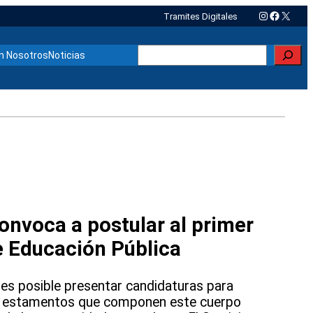
Instagram
Faceboo
X
Tramites Digitales
Buscar
n Nosotros
Noticias
nvoca a postular al primer
e Educación Pública
 es posible presentar candidaturas para
os estamentos que componen este cuerpo