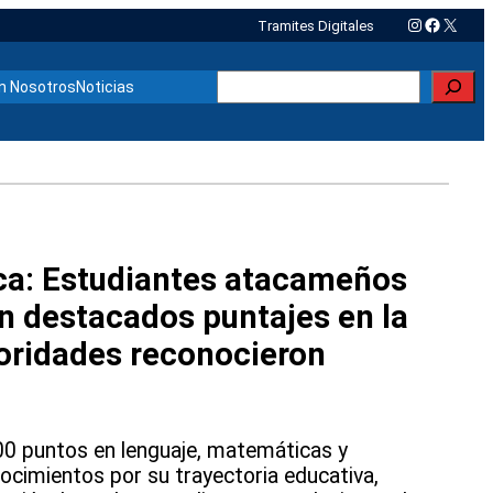
Instagram
Faceboo
X
Tramites Digitales
Buscar
n Nosotros
Noticias
ca: Estudiantes atacameños
n destacados puntajes en la
oridades reconocieron
00 puntos en lenguaje, matemáticas y
ocimientos por su trayectoria educativa,