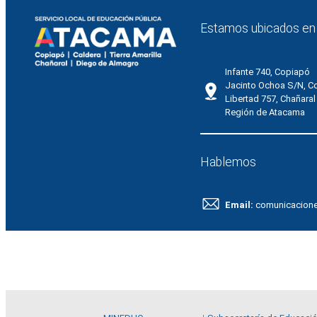
Estamos ubicados en
Infante 740, Copiapó
Jacinto Ochoa S/N, C
Libertad 757, Chañaral
Región de Atacama
Hablemos
Email:
comunicacion