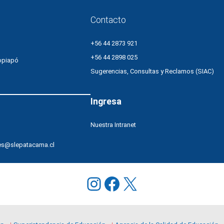
autoridades
reconocieron
Contacto
esfuerzos
+56 44 2873 921
+56 44 2898 025
opiapó
Sugerencias, Consultas y Reclamos (SIAC)
Ingresa
Nuestra Intranet
es@slepatacama.cl
Instagram
Facebook
X