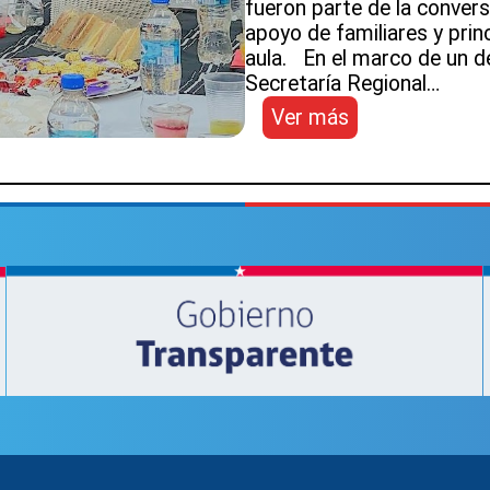
fueron parte de la convers
apoyo de familiares y pri
aula. En el marco de un d
Secretaría Regional…
:
Ver más
Educación
Pública:
Estudiantes
atacameños
del
SLEP
lograron
destacados
puntajes
en
la
PAES
2022
y