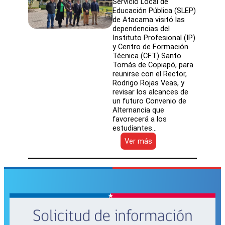
Servicio Local de
Educación Pública (SLEP)
de Atacama visitó las
dependencias del
Instituto Profesional (IP)
y Centro de Formación
Técnica (CFT) Santo
Tomás de Copiapó, para
reunirse con el Rector,
Rodrigo Rojas Veas, y
revisar los alcances de
un futuro Convenio de
Alternancia que
favorecerá a los
estudiantes…
:
Ver más
Director
Ejecutivo
(s)
de
SLEP
Atacama
se
reúne
con