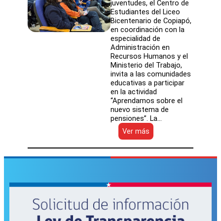
juventudes, el Centro de
Estudiantes del Liceo
Bicentenario de Copiapó,
en coordinación con la
especialidad de
Administración en
Recursos Humanos y el
Ministerio del Trabajo,
invita a las comunidades
educativas a participar
en la actividad
“Aprendamos sobre el
nuevo sistema de
pensiones”. La…
:
Ver más
Invitan
a
centros
estudiantiles
a
conocer
el
nuevo
sistema
de