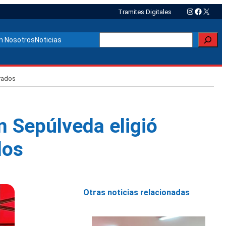
Instagram
Faceboo
X
Tramites Digitales
Buscar
n Nosotros
Noticias
erados
 Sepúlveda eligió
dos
Otras noticias relacionadas