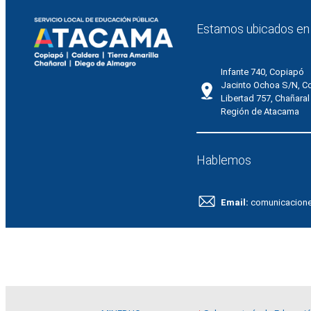
Estamos ubicados en
Infante 740, Copiapó
Jacinto Ochoa S/N, C
Libertad 757, Chañaral
Región de Atacama
Hablemos
Email:
comunicacion