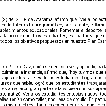
 (S) del SLEP de Atacama, afirmó que, “ver a los estu
 cada taller extraprogramático, por lo tanto, el llama
tablecimientos educacionales. Fomentar el deporte, la
en cada uno de nuestros estudiantes, es una tarea que
 todos los objetivos propuestos en nuestro Plan Estr
licia García Diaz, quién se dedicó a ver y aplaudir, cad
culminar la instancia, afirmó que, “hoy tuvimos que 
jes de los talleres de los estudiantes. Logramos per
ecursos que había, logró que los estudiantes trabajara
tes arreglaron gran parte de la escuela con sus apr
e sistematizó. Ver a los estudiantes entusiasmados, to
llas tenían como taller, nos llena de orgullo. En patina
mos lo mismo. El resultado es espectacular, ya que ade