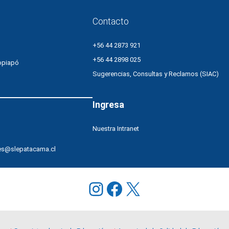
Contacto
+56 44 2873 921
+56 44 2898 025
opiapó
Sugerencias, Consultas y Reclamos (SIAC)
Ingresa
Nuestra Intranet
es@slepatacama.cl
Instagram
Facebook
X