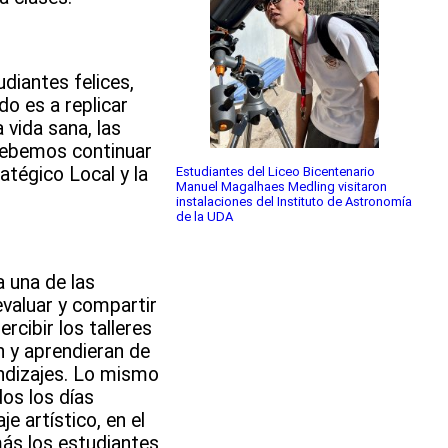
diantes felices,
do es a replicar
 vida sana, las
 debemos continuar
atégico Local y la
Estudiantes del Liceo Bicentenario
Manuel Magalhaes Medling visitaron
instalaciones del Instituto de Astronomía
de la UDA
a una de las
evaluar y compartir
cibir los talleres
n y aprendieran de
endizajes. Lo mismo
dos los días
je artístico, en el
más los estudiantes