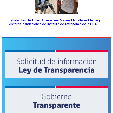
Estudiantes del Liceo Bicentenario Manuel Magalhaes Medling
visitaron instalaciones del Instituto de Astronomía de la UDA